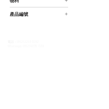
物料
藍寶石: 1.41克拉
產品編號
小藍寶石: 0.72克拉
圓形鑽石: 1.36克拉
PPC06175
聯絡我們
電話：(852)
2259 9282
Whatsapp:
(852) 6076 1339
百福陳列室
香港中環皇后大道中152號皇后大道中心18樓
最新資訊
Subscribe 訂閱