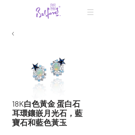
18K白色黃金 蛋白石
耳環鑲嵌月光石，藍
寶石和藍色黃玉