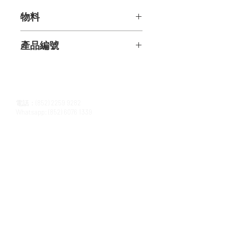
物料
蛋白石: 2.57克拉
產品編號
藍寶石: 1.12克拉
月光石 & 藍色黃玉: 2.03克拉
ERAM05237
鑽石: 0.28克拉
聯絡我們
電話：(852)
2259 9282
Whatsapp:
(852) 6076 1339
百福陳列室
香港中環皇后大道中152號皇后大道中心18樓
最新資訊
Subscribe 訂閱