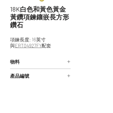
18K白色和黃色黃金
黃鑽項鍊鑲嵌長方形
鑽石
項鍊長度: 16英寸
與
ERT04927FY
配套
物料
梨形黃鑽: 10.52克拉
產品編號
黃鑽: 1.35克拉
長方形鑽石: 5.56克拉
NPF06556FY
圓形鑽石：1.68克拉
聯絡我們
電話：(852)
2259 9282
Whatsapp:
(852) 6076 1339