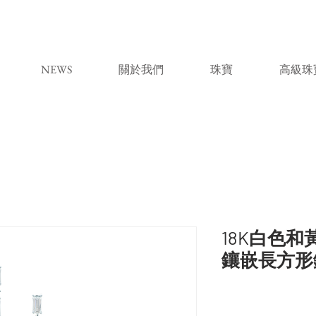
NEWS
關於我們
珠寶
高級珠
18K白色和
鑲嵌長方形