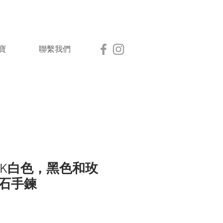
寶
聯繫我們
y” 18K白色，黑色和玫
石手鍊