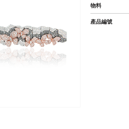
物料
欖尖形鑽石: 0.96克拉
產品編號
玫瑰形切割鑽石: 1.5
圓形鑽石：14.04克拉
BRF01363KRW